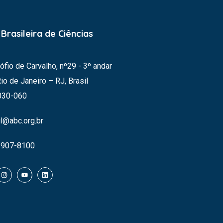
Brasileira de Ciências
lófio de Carvalho, nº29 - 3º andar
Rio de Janeiro – RJ, Brasil
030-060
l@abc.org.br
3907-8100