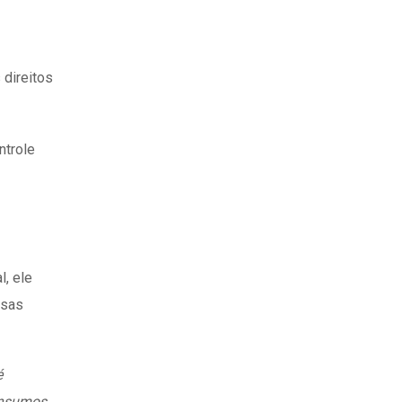
 direitos
ntrole
l, ele
ssas
é
 insumos