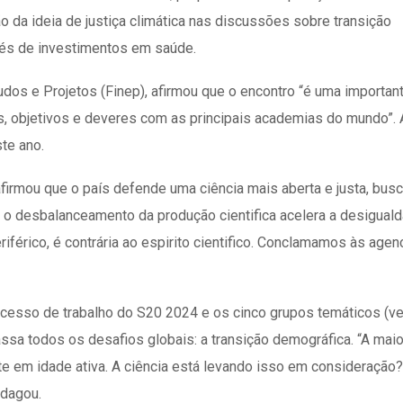
o da ideia de justiça climática nas discussões sobre transição
avés de investimentos em saúde.
udos e Projetos (Finep), afirmou que o encontro “é uma importan
s, objetivos e deveres com as principais academias do mundo”. 
te ano.
 afirmou que o país defende uma ciência mais aberta e justa, bus
, o desbalanceamento da produção cientifica acelera a desiguald
riférico, é contrária ao espirito cientifico. Conclamamos às agen
rocesso de trabalho do S20 2024 e os cinco grupos temáticos (ve
ssa todos os desafios globais: a transição demográfica. “A maio
 em idade ativa. A ciência está levando isso em consideraçã
ndagou.