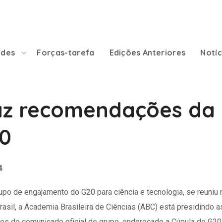
ades
Forças-tarefa
Edições Anteriores
Notíc
raz recomendações da
20
4
upo de engajamento do G20 para ciência e tecnologia, se reuniu 
rasil, a Academia Brasileira de Ciências (ABC) está presidindo a
es do comunicado oficial do grupo, endereçado a Cúpula do G20