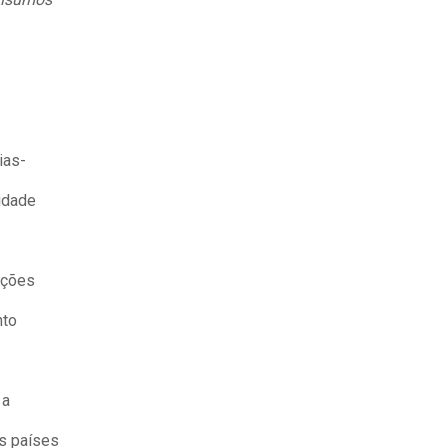
ias-
idade
ações
nto
 a
os países