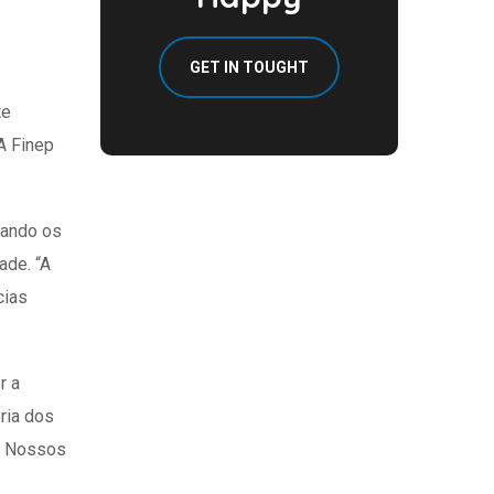
GET IN TOUGHT
te
A Finep
cando os
ade. “A
cias
r a
ria dos
o? Nossos