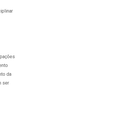
iplinar
cupações
ento
nto da
m ser