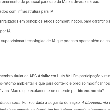
treinamento de pessoal para uso da IA nas diversas áreas.
hados com infraestrutura para IA
 enraizados em princípios éticos compartilhados, para garantir os
por IA
a supervisionar tecnologias de IA que possam operar além do co
l
 membro titular da ABC
Adalberto Luis Val
. Em participação virtua
-retorno ambiental, e que para contê-lo é preciso modificar no
táveis. Mas o que exatamente se entende por
bioeconomia
?
discussões. Foi acordada a seguinte definição:
A
bioeconomia
iológicos renováveis (produtos biológicos, comida, bioenergia,