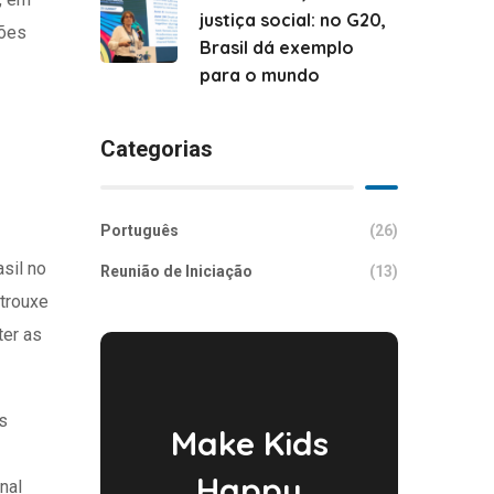
justiça social: no G20,
ções
Brasil dá exemplo
para o mundo
Categorias
Português
(26)
asil no
Reunião de Iniciação
(13)
 trouxe
ter as
s
Make Kids
Happy
nal