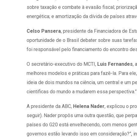
sobre taxação e combate à evasão fiscal; priorizaçã
energética; e amortização da dívida de países atr
Celso Pansera
, presidente da Financiadora de Est
oportunidade de o Brasil debater sobre suas tarefa
foi responsável pelo financiamento do encontro des
O secretário-executivo do MCTI,
Luis Fernandes
,
melhores modelos e práticas para fazê-la. Para ele
ideia de dois mundos na ciência, um central e um pe
cientificas do mundo a mudarem essa perspectiva.”
A presidente da ABC,
Helena Nader
, explicou o p
seguir). Nader propôs uma outra questão, que perpa
países do G20 está envelhecendo, com menos gente
governos estão levando isso em consideração?”, i