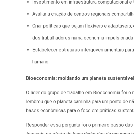
Investimento em infraestrutura computacional e 
Avaliar a criação de centros regionais compartil
Criar políticas que sejam flexíveis e adaptáveis,
dos trabalhadores numa economia impulsionada 
Estabelecer estruturas intergovernamentais par
humano.
Bioeconomia: moldando um planeta sustentáve
O líder do grupo de trabalho em Bioeconomia foi o
lembrou que o planeta caminha para um ponto de não
bases econômicas para o foco em práticas susten
Responder essa pergunta foi o primeiro passo das 
baseada na oferta de bens derivados de recursos b