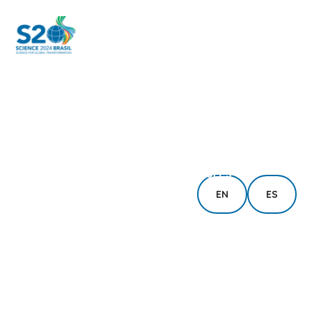
Início
Sobre
Atividades
Forças-tarefa
Edições Anteriores
EN
ES
Notícias